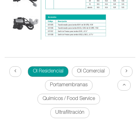
OI Residencial
OI Comercial
Portamembranas
Químicos / Food Service
Ultrafiltración